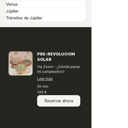
Venus
Júpiter
Tránsitos de Júpiter
PRE-REVOLUCION
SOLAR
Vía Zoom - ¿Dónde pasar
mi cumpleaños?
Leer más
30 min
100
100 €
euros
Reservar ahora