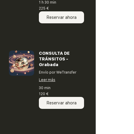
1 h 30 min
225
225 €
euros
Reservar ahora
CONSULTA DE
TRÁNSITOS -
Grabada
Envío por WeTransfer
Leer más
30 min
120
120 €
euros
Reservar ahora