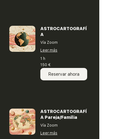
ASTROCARTOGRAFÍ
A
Vía Zoom
Leer más
1 h
150
150 €
euros
Reservar ahora
ASTROCARTOGRAFÍ
A Pareja/Familia
Vía Zoom
Leer más