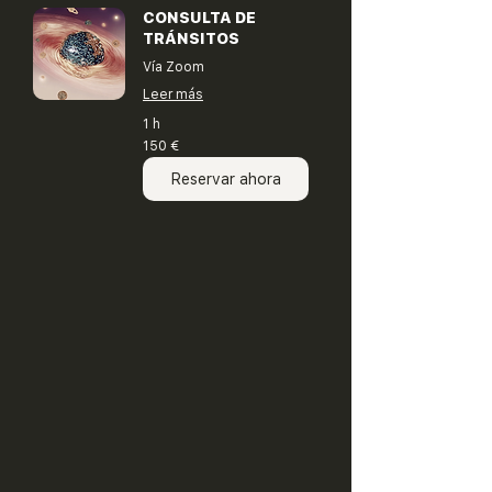
CONSULTA DE
TRÁNSITOS
Vía Zoom
Leer más
1 h
150
150 €
euros
Reservar ahora