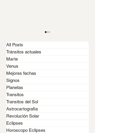
All Posts
Tránsitos actuales
Marte
Venus
Mejores fechas
Sol en sextil a Júpiter
Sol en conjunc
Signos
de Tránsito o de
Marte de Trán
Planetas
Transitos
Revolución Solar
en la Revoluci
Transitos del Sol
Astrocartografia
Revolución Solar
Eclipses
Horoscopo Eclipses