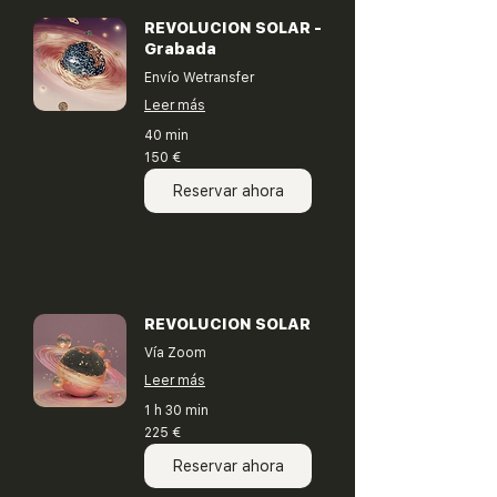
REVOLUCION SOLAR -
Grabada
Envío Wetransfer
Leer más
40 min
150
150 €
euros
Reservar ahora
REVOLUCION SOLAR
Vía Zoom
Leer más
1 h 30 min
225
225 €
euros
Reservar ahora