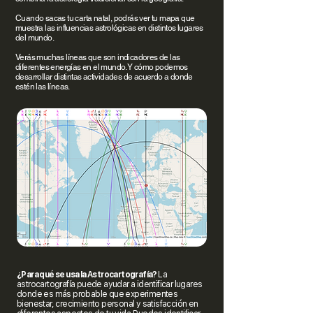
Cuando sacas tu carta natal, podrás ver tu mapa que
muestra las influencias astrológicas en distintos lugares
del mundo.
Verás muchas líneas que son indicadores de las
diferentes energías en el mundo. Y cómo podemos
desarrollar distintas actividades de acuerdo a donde
estén las líneas.
¿Para qué se usa la Astrocartografía?
La
astrocartografía puede ayudar a identificar lugares
donde es más probable que experimentes
bienestar, crecimiento personal y satisfacción en