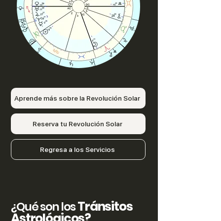
Aprende más sobre la Revolución Solar
Reserva tu Revolución Solar
Regresa a los Servicios
Tránsitos
¿Qué son los
Astrológicos?