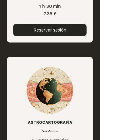
1 h 30 min
225
225 €
euros
Reservar sesión
ASTROCARTOGRAFÍA
Vía Zoom
¿Qué trae el servicio?