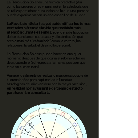
La Revolución Solar es una técnica predictiva (Así
como las progresiones y tránsitos) en la astrología que
se utiliza para ofrecer una visión de lo que una persona
puede experimentar en un año específico de su vida.
La Revolución Solar te ayuda a identificar los temas
centrales o áreas de la vida que recibirán más
atención durante ese año.
Dependerá de la posición
de los planetas en cada casa, y ellos indicarán qué
área estará más “estimulada” como la carrera, las
relaciones, la salud, el desarrollo personal.
La Revolución Solar se puede hacer en cualquier
momento después de que ocurra el retorno solar, es
decir, cuando el Sol regresa a la misma posición que
tenía en tu carta natal.
Aunque idealmente se realiza lo más cerca posible de
tu cumpleaños para capturar las influencias
astrológicas del año venidero con la mayor precisión,
en realidad no hay un límite de tiempo estricto
para hacerla o consultarla.