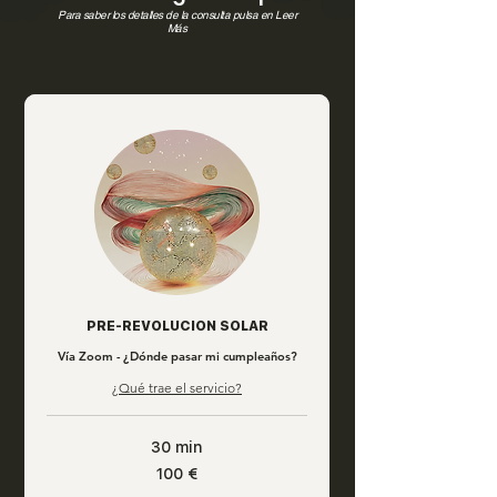
Para saber los detalles de la consulta pulsa en Leer
Más
PRE-REVOLUCION SOLAR
Vía Zoom - ¿Dónde pasar mi cumpleaños?
¿Qué trae el servicio?
30 min
100
100 €
euros