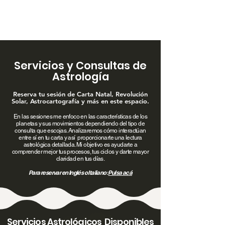
Espacio de Mafe
Servicios y Consultas de
Astrología
Reserva tu sesión de Carta Natal, Revolución
Solar, Astrocartografía y más en este espacio.
En las sesiones me enfoco en las características de los
planetas y sus movimientos dependiendo del tipo de
consulta que escojas. Analizaremos cómo interactúan
entre sí en tu carta y así proporcionarte una lectura
astrológica detallada. Mi objetivo es ayudarte a
comprender mejor tus procesos, tus ciclos y darte mayor
claridad en tus días.
Para reservar en Inglés o Italiano:
Pulsa acá
Servicios Astrológicos Disponibles