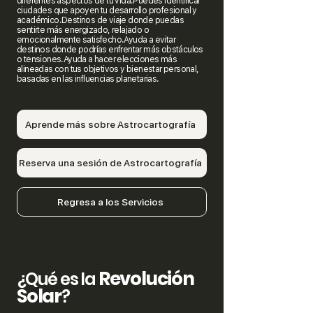
diferentes aspectos de tu vida.Puedes identificar
ciudades que apoyen tu desarrollo profesional y
académico.Destinos de viaje donde puedas
sentirte más energizado, relajado o
emocionalmente satisfecho.Ayuda a evitar
destinos donde podrías enfrentar más obstáculos
o tensiones.Ayuda a hacer elecciones más
alineadas con tus objetivos y bienestar personal,
basadas en las influencias planetarias.
Aprende más sobre Astrocartografía
Reserva una sesión de Astrocartografía
Regresa a los Servicios
Revolución
¿Qué es la
Solar
?