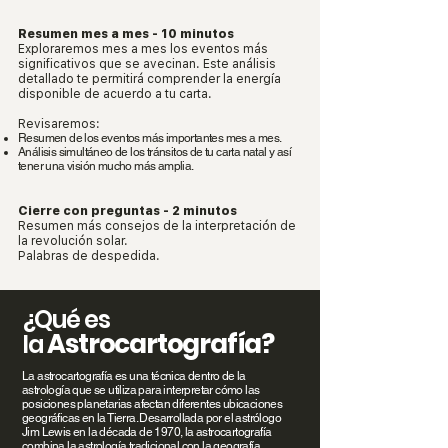
Resumen mes a mes - 10 minutos
Exploraremos mes a mes los eventos más
significativos que se avecinan. Este análisis
detallado te permitirá comprender la energía
disponible de acuerdo a tu carta.
Revisaremos:
Resumen de los eventos más importantes mes a mes.
Análisis simultáneo de los tránsitos de tu carta natal y así
tener una visión mucho más amplia.
Cierre con preguntas - 2 minutos
Resumen más consejos de la interpretación de
la revolución solar.
Palabras de despedida.
¿Qué es
Astrocartografía?
la
La astrocartografía es una técnica dentro de la
astrología que se utiliza para interpretar cómo las
posiciones planetarias afectan diferentes ubicaciones
geográficas en la Tierra. Desarrollada por el astrólogo
Jim Lewis en la década de 1970, la astrocartografía
combina la astrología tradicional con la geografía.