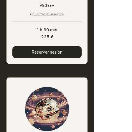
Vía Zoom
¿Qué trae el servicio?
1 h 30 min
225
225 €
euros
Reservar sesión