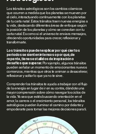
Los tránsitos astrológicos son los cambios cósmicos
que ocurren a medida que los planetas se mueven por
el cielo, interactuando continuamente con los planetas
de tu carta natal. Estos tránsitos traen nuevas energías a
tu vida, destacando diferentes áreas de enfoque según
la posición de los planetas y cómo se conectan con tu
carta natal. Es como si el universo te enviara mensajes,
ofreciendo oportunidades para crecer, reflexionar y
transformarte.
Los tránsitos pueden explicar por qué ciertos
periodos se sienten intensos o por qué, de
repente, tienes estallidos de inspiración o
desafíos que superar.
Por ejemplo, algunos tránsitos
pueden señalar un momento de emocionantes nuevos
comienzos, mientras que otros te animan a desacelerar,
reflexionar y soltar lo que ya no te sirve.
Comprender los tránsitos te ayuda a trabajar con el flujo
de la energía en lugar de ir en su contra, dándote una
mayor comprensión sobre cómo navegar los ciclos de
la vida. Ya sea que estés buscando orientación en el
amor, la carrera o el crecimiento personal, los tránsitos
astrológicos pueden iluminar el camino por delante y
empoderarte para tomar las mejores decisiones para ti.