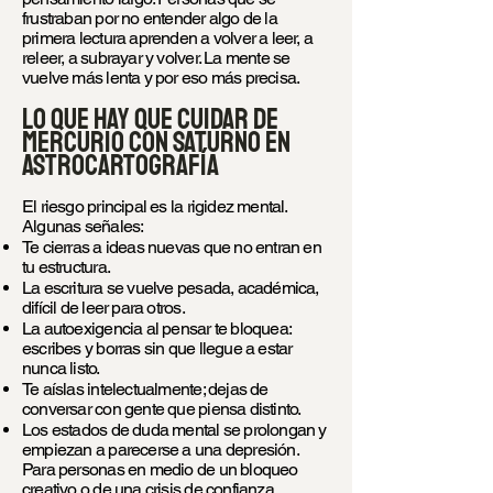
frustraban por no entender algo de la
primera lectura aprenden a volver a leer, a
releer, a subrayar y volver. La mente se
vuelve más lenta y por eso más precisa.
Lo que hay que cuidar de
Mercurio con Saturno en
astrocartografía
El riesgo principal es la rigidez mental.
Algunas señales:
Te cierras a ideas nuevas que no entran en
tu estructura.
La escritura se vuelve pesada, académica,
difícil de leer para otros.
La autoexigencia al pensar te bloquea:
escribes y borras sin que llegue a estar
nunca listo.
Te aíslas intelectualmente; dejas de
conversar con gente que piensa distinto.
Los estados de duda mental se prolongan y
empiezan a parecerse a una depresión.
Para personas en medio de un bloqueo
creativo o de una crisis de confianza