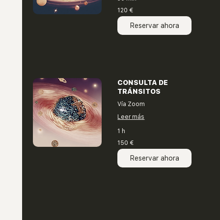
120
120 €
euros
Reservar ahora
CONSULTA DE
TRÁNSITOS
Vía Zoom
Leer más
1 h
150
150 €
euros
Reservar ahora