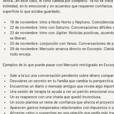
Ahora…en este caso, el tono cambia por completo. Ya no se trata d
intimidad, en lo emocional y en acuerdos que requieren confianza. 
superficie lo que estaba guardado.
19 de noviembre: trino a Nodo Norte y Neptuno. Coincidencias
22 de noviembre: trino con Saturno. Conversaciones difíciles
23 de noviembre: trino con Júpiter. Noticias positivas, acuer
se liberan.
25 de noviembre: conjunción con Venus. Conversaciones de par
29 de noviembre: Mercurio arranca directo en Escorpio. Clarid
todo encaja.
Ejemplos de lo que puede pasar con Mercurio retrógrado en Escor
Sale a la luz una conversación pendiente sobre dinero compar
Descubres un secreto en tu familia que cambia tu perspectiva
Encuentras un diario o mensaje antiguo que revela algo impor
Una sesión de terapia te ayuda a ver un patrón emocional ocu
Un ex reaparece con una charla que quedó inconclusa.
Un socio plantea un tema de confianza que afecta el proyect
Aparecen gastos inesperados relacionados con impuestos o s
Afrontas celos o sospechas en una relación que pedía más tra