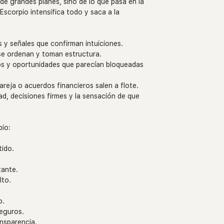
e grandes planes, sino de lo que pasa en la 
Escorpio intensifica todo y saca a la 
 y señales que confirman intuiciones.
 se ordenan y toman estructura.
dos y oportunidades que parecían bloqueadas 
eja o acuerdos financieros salen a flote.
ad, decisiones firmes y la sensación de que 
pio:
tido.
.
tante.
lto.
o.
eguros.
nsparencia.