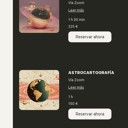
Vía Zoom
Leer más
1 h 30 min
225
225 €
euros
Reservar ahora
ASTROCARTOGRAFÍA
Vía Zoom
Leer más
1 h
150
150 €
euros
Reservar ahora