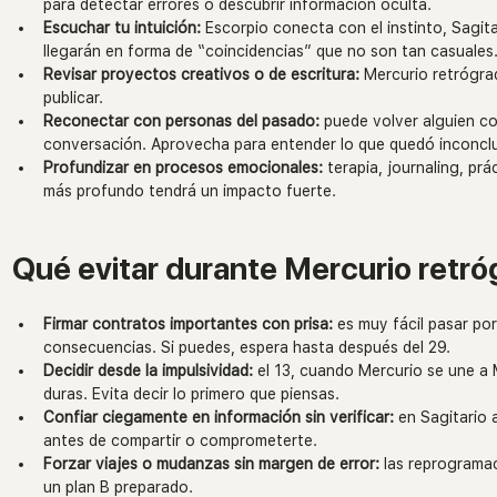
para detectar errores o descubrir información oculta.
Escuchar tu intuición:
 Escorpio conecta con el instinto, Sagit
llegarán en forma de “coincidencias” que no son tan casuales
Revisar proyectos creativos o de escritura:
 Mercurio retrógrad
publicar.
Reconectar con personas del pasado:
 puede volver alguien c
conversación. Aprovecha para entender lo que quedó inconcl
Profundizar en procesos emocionales:
 terapia, journaling, prá
más profundo tendrá un impacto fuerte.
Qué evitar durante Mercurio retró
Firmar contratos importantes con prisa:
 es muy fácil pasar por
consecuencias. Si puedes, espera hasta después del 29.
Decidir desde la impulsividad:
 el 13, cuando Mercurio se une a
duras. Evita decir lo primero que piensas.
Confiar ciegamente en información sin verificar:
 en Sagitario 
antes de compartir o comprometerte.
Forzar viajes o mudanzas sin margen de error:
 las reprograma
un plan B preparado.