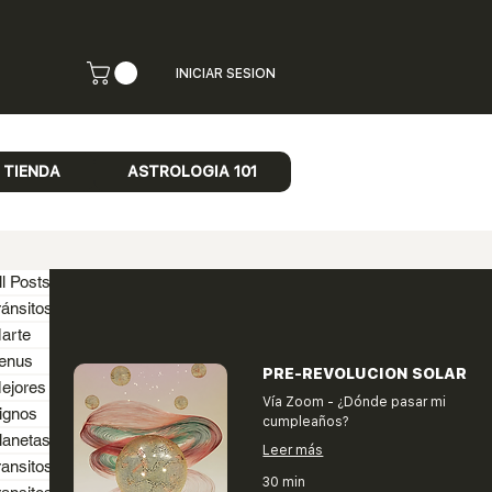
INICIAR SESION
TIENDA
ASTROLOGIA 101
ll Posts
ránsitos actuales
arte
enus
PRE-REVOLUCION SOLAR
ejores fechas
Vía Zoom - ¿Dónde pasar mi
ignos
cumpleaños?
lanetas
Leer más
ransitos
30 min