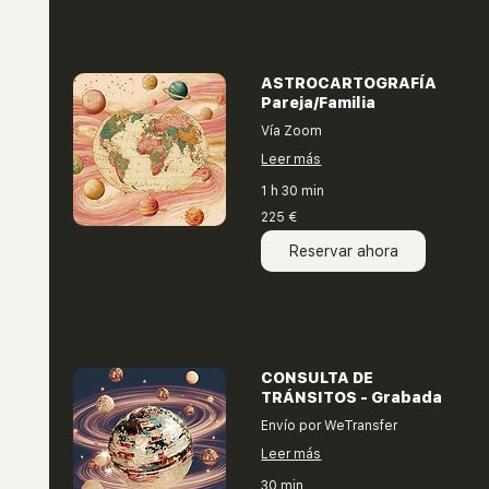
ASTROCARTOGRAFÍA
Pareja/Familia
Vía Zoom
Leer más
1 h 30 min
225
225 €
euros
Reservar ahora
CONSULTA DE
TRÁNSITOS - Grabada
Envío por WeTransfer
Leer más
30 min