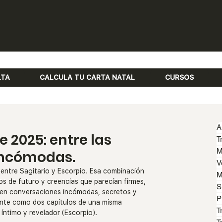
LTA
CALCULA TU CARTA NATAL
CURSOS
A
 2025: entre las
T
M
 incómodas.
V
entre Sagitario y Escorpio. Esa combinación 
M
os de futuro y creencias que parecían firmes, 
S
cen conversaciones incómodas, secretos y 
P
ente como dos capítulos de una misma 
T
 íntimo y revelador (Escorpio).