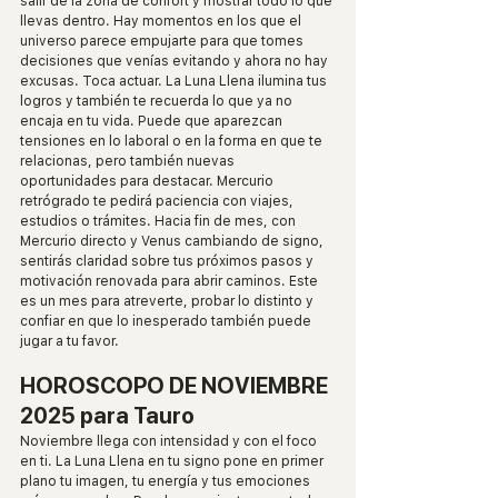
salir de la zona de confort y mostrar todo lo que 
llevas dentro. Hay momentos en los que el 
universo parece empujarte para que tomes 
decisiones que venías evitando y ahora no hay 
excusas. Toca actuar. La Luna Llena ilumina tus 
logros y también te recuerda lo que ya no 
encaja en tu vida. Puede que aparezcan 
tensiones en lo laboral o en la forma en que te 
relacionas, pero también nuevas 
oportunidades para destacar. Mercurio 
retrógrado te pedirá paciencia con viajes, 
estudios o trámites. Hacia fin de mes, con 
Mercurio directo y Venus cambiando de signo, 
sentirás claridad sobre tus próximos pasos y 
motivación renovada para abrir caminos. Este 
es un mes para atreverte, probar lo distinto y 
confiar en que lo inesperado también puede 
jugar a tu favor.
HOROSCOPO DE NOVIEMBRE 
2025 para Tauro
Noviembre llega con intensidad y con el foco 
en ti. La Luna Llena en tu signo pone en primer 
plano tu imagen, tu energía y tus emociones 