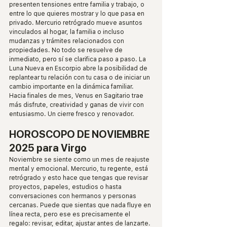
presenten tensiones entre familia y trabajo, o 
entre lo que quieres mostrar y lo que pasa en 
privado. Mercurio retrógrado mueve asuntos 
vinculados al hogar, la familia o incluso 
mudanzas y trámites relacionados con 
propiedades. No todo se resuelve de 
inmediato, pero sí se clarifica paso a paso. La 
Luna Nueva en Escorpio abre la posibilidad de 
replantear tu relación con tu casa o de iniciar un 
cambio importante en la dinámica familiar. 
Hacia finales de mes, Venus en Sagitario trae 
más disfrute, creatividad y ganas de vivir con 
entusiasmo. Un cierre fresco y renovador.
HOROSCOPO DE NOVIEMBRE 
2025 para Virgo
Noviembre se siente como un mes de reajuste 
mental y emocional. Mercurio, tu regente, está 
retrógrado y esto hace que tengas que revisar 
proyectos, papeles, estudios o hasta 
conversaciones con hermanos y personas 
cercanas. Puede que sientas que nada fluye en 
línea recta, pero ese es precisamente el 
regalo: revisar, editar, ajustar antes de lanzarte. 