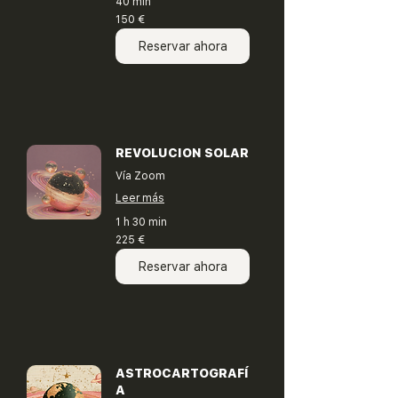
40 min
150
150 €
euros
Reservar ahora
REVOLUCION SOLAR
Vía Zoom
Leer más
1 h 30 min
225
225 €
euros
Reservar ahora
ASTROCARTOGRAFÍ
A