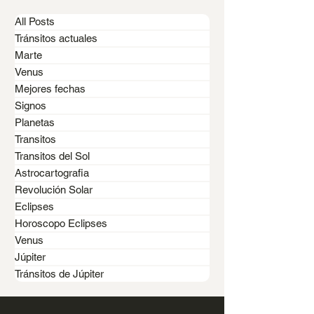
All Posts
Tránsitos actuales
Marte
Venus
Mejores fechas
Signos
Planetas
Transitos
Transitos del Sol
HOROSCOPO DE NOVIEMBRE
Astrocartografia
2025. Un mes de intensidad,
Revolución Solar
cambios y claridad.
Eclipses
Horoscopo Eclipses
Venus
Júpiter
Tránsitos de Júpiter