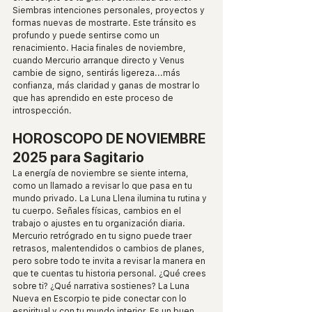
Siembras intenciones personales, proyectos y 
formas nuevas de mostrarte. Este tránsito es 
profundo y puede sentirse como un 
renacimiento. Hacia finales de noviembre, 
cuando Mercurio arranque directo y Venus 
cambie de signo, sentirás ligereza...más 
confianza, más claridad y ganas de mostrar lo 
que has aprendido en este proceso de 
introspección.
HOROSCOPO DE NOVIEMBRE 
2025 para Sagitario
La energía de noviembre se siente interna, 
como un llamado a revisar lo que pasa en tu 
mundo privado. La Luna Llena ilumina tu rutina y 
tu cuerpo. Señales físicas, cambios en el 
trabajo o ajustes en tu organización diaria. 
Mercurio retrógrado en tu signo puede traer 
retrasos, malentendidos o cambios de planes, 
pero sobre todo te invita a revisar la manera en 
que te cuentas tu historia personal. ¿Qué crees 
sobre ti? ¿Qué narrativa sostienes? La Luna 
Nueva en Escorpio te pide conectar con lo 
espiritual y con tu mundo interior. Es un buen 