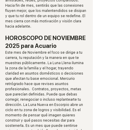
amistades, redes, proyectos compartidos. 
Hacia fin de mes, sentirás que las conexiones 
fluyen mejor, que los malentendidos se disipan 
y que tu rol dentro de un equipo se redefine. El 
mes cierra con más motivación y visión clara 
hacia adelante.
HOROSCOPO DE NOVIEMBRE 
2025 para Acuario
Este mes de Noviembre el foco se dirige a tu 
carrera, tu reputación y la manera en que te 
muestras públicamente. La Luna Llena ilumina 
la zona de la familia y el hogar, trayendo 
claridad en asuntos domésticos o decisiones 
que afectan tu base emocional. Mercurio 
retrógrado hace que revises asuntos 
profesionales.  Contratos, proyectos, metas 
que parecían definidas. Puede que debas 
corregir, renegociar o incluso replantearte tu 
dirección. La Luna Nueva en Escorpio abre un 
ciclo en tu zona de logros y visibilidad. Es el 
momento de pensar qué imagen quieres 
construir y qué pasos necesitas dar para 
sostenerla. Es un mes que puede sentirse 