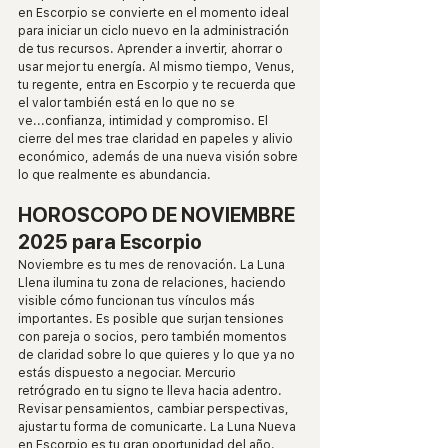
en Escorpio se convierte en el momento ideal 
para iniciar un ciclo nuevo en la administración 
de tus recursos. Aprender a invertir, ahorrar o 
usar mejor tu energía. Al mismo tiempo, Venus, 
tu regente, entra en Escorpio y te recuerda que 
el valor también está en lo que no se 
ve...confianza, intimidad y compromiso. El 
cierre del mes trae claridad en papeles y alivio 
económico, además de una nueva visión sobre 
lo que realmente es abundancia.
HOROSCOPO DE NOVIEMBRE 
2025 para Escorpio
Noviembre es tu mes de renovación. La Luna 
Llena ilumina tu zona de relaciones, haciendo 
visible cómo funcionan tus vínculos más 
importantes. Es posible que surjan tensiones 
con pareja o socios, pero también momentos 
de claridad sobre lo que quieres y lo que ya no 
estás dispuesto a negociar. Mercurio 
retrógrado en tu signo te lleva hacia adentro. 
Revisar pensamientos, cambiar perspectivas, 
ajustar tu forma de comunicarte. La Luna Nueva 
en Escorpio es tu gran oportunidad del año. 