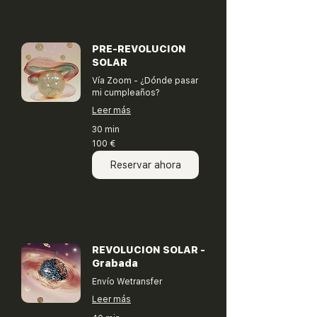
PRE-REVOLUCION
SOLAR
Vía Zoom - ¿Dónde pasar
mi cumpleaños?
Leer más
30 min
100
100 €
euros
Reservar ahora
REVOLUCION SOLAR -
Grabada
Envío Wetransfer
Leer más