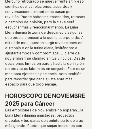
Mercurio retrógrado se mueve frente a ti y eso 
significa que las relaciones, acuerdos y 
conversaciones importantes pasan por 
revisión. Puede haber malentendidos, retrasos 
o cambios de opinión, pero la clave será 
escuchar más y reaccionar menos. La Luna 
Llena ilumina tu zona de descanso y salud, así 
que presta atención a lo que tu cuerpo pide. A 
mitad de mes, pueden surgir revelaciones en 
el trabajo o en la rutina diaria, invitándote a 
ajustar tiempos y compromisos. El cierre de 
noviembre trae claridad en tus vínculos. Desde 
decisiones firmes en pareja hasta la definición 
de proyectos laborales en conjunto. Este es un 
mes para ejercitar la paciencia, pero también 
para recordar que cada ajuste abre más 
espacio para que todo encaje.
HOROSCOPO DE NOVIEMBRE 
2025 para Cáncer
Las emociones de Noviembre no esperan...la 
Luna Llena ilumina amistades, proyectos 
grupales y tus ganas de sentirte parte de algo 
más grande. Puede que surjan tensiones con 