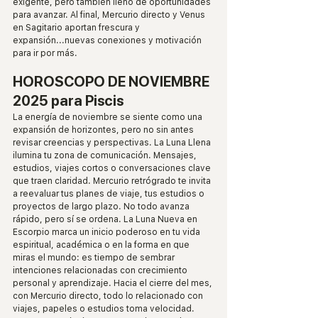
exigente, pero también lleno de oportunidades 
para avanzar. Al final, Mercurio directo y Venus 
en Sagitario aportan frescura y 
expansión...nuevas conexiones y motivación 
para ir por más.
HOROSCOPO DE NOVIEMBRE 
2025 para Piscis
La energía de noviembre se siente como una 
expansión de horizontes, pero no sin antes 
revisar creencias y perspectivas. La Luna Llena 
ilumina tu zona de comunicación. Mensajes, 
estudios, viajes cortos o conversaciones clave 
que traen claridad. Mercurio retrógrado te invita 
a reevaluar tus planes de viaje, tus estudios o 
proyectos de largo plazo. No todo avanza 
rápido, pero sí se ordena. La Luna Nueva en 
Escorpio marca un inicio poderoso en tu vida 
espiritual, académica o en la forma en que 
miras el mundo: es tiempo de sembrar 
intenciones relacionadas con crecimiento 
personal y aprendizaje. Hacia el cierre del mes, 
con Mercurio directo, todo lo relacionado con 
viajes, papeles o estudios toma velocidad. 