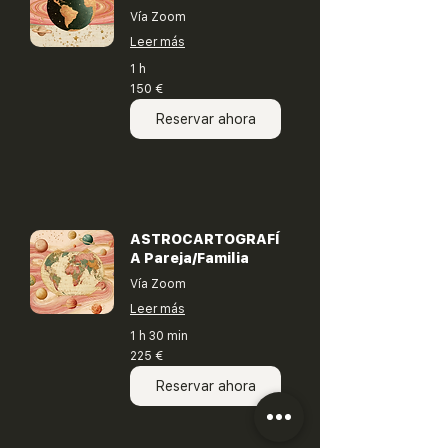
Vía Zoom
Leer más
1 h
150
150 €
euros
Reservar ahora
ASTROCARTOGRAFÍ
A Pareja/Familia
Vía Zoom
Leer más
1 h 30 min
225
225 €
euros
Reservar ahora