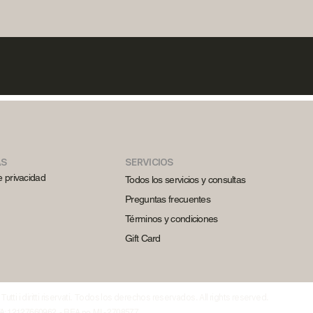
AS
SERVICIOS
de privacidad
Todos los servicios y consultas
Preguntas frecuentes
Términos y condiciones
Gift Card
utti i diritti riservati. Todos los derechos reservados. All rights reserved.
.IVA: 12127660962 - REA no. MI - 2708577