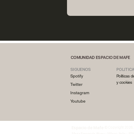
COMUNIDAD ESPACIO DE MAFE
SIGUENOS
POLITIC
Spotify
Políticas 
y cookies
Twitter
Instagram
Youtube
Espacio de Mafe
© Copyright 2026. T
Maria Fernanda Abreu - Milano, Italia - P