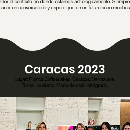
er el contexto en donde estamos astrológicamente. Siempre,
 hacer un conversatorio y espero que en un futuro sean mucho
Caracas 2023
Lugar: Franca Coffeecakes. Caracas, Venezuela.
Tema: Lo siento, Mercurio está retrógrado.