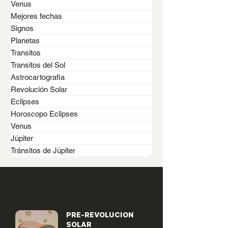
Venus
Mejores fechas
¿Qué es la Revolución
Sol en cuadra
Signos
Solar?
Saturno de Tr
Planetas
Transitos
Transitos del Sol
Astrocartografia
Revolución Solar
Eclipses
Horoscopo Eclipses
Venus
Júpiter
Tránsitos de Júpiter
PRE-REVOLUCION
SOLAR