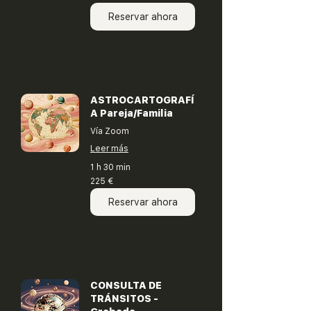
euros
Reservar ahora
ASTROCARTOGRAFÍ
A Pareja/Familia
Vía Zoom
Leer más
1 h 30 min
225
225 €
euros
Reservar ahora
CONSULTA DE
TRÁNSITOS -