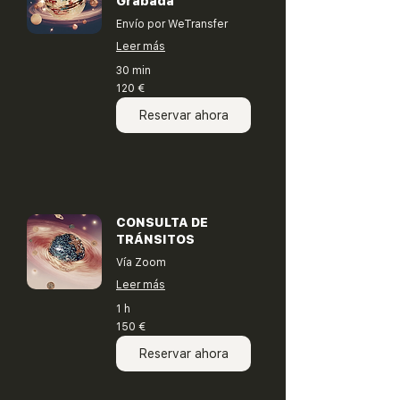
Grabada
Envío por WeTransfer
Leer más
30 min
120
120 €
euros
Reservar ahora
CONSULTA DE
TRÁNSITOS
Vía Zoom
Leer más
1 h
150
150 €
euros
Reservar ahora