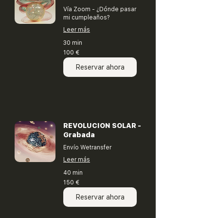
Vía Zoom - ¿Dónde pasar
mi cumpleaños?
Leer más
30 min
100
100 €
euros
Reservar ahora
REVOLUCION SOLAR -
Grabada
Envío Wetransfer
Leer más
40 min
150
150 €
euros
Reservar ahora