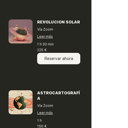
REVOLUCION SOLAR
Vía Zoom
Leer más
1 h 30 min
225
225 €
euros
Reservar ahora
ASTROCARTOGRAFÍ
A
Vía Zoom
Leer más
1 h
150
150 €