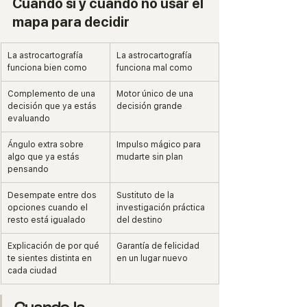
Cuándo sí y cuándo no usar el 
mapa para decidir
La astrocartografía 
La astrocartografía 
funciona bien como
funciona mal como
Complemento de una 
Motor único de una 
decisión que ya estás 
decisión grande
evaluando
Ángulo extra sobre 
Impulso mágico para 
algo que ya estás 
mudarte sin plan
pensando
Desempate entre dos 
Sustituto de la 
opciones cuando el 
investigación práctica 
resto está igualado
del destino
Explicación de por qué 
Garantía de felicidad 
te sientes distinta en 
en un lugar nuevo
cada ciudad
Cuando la 