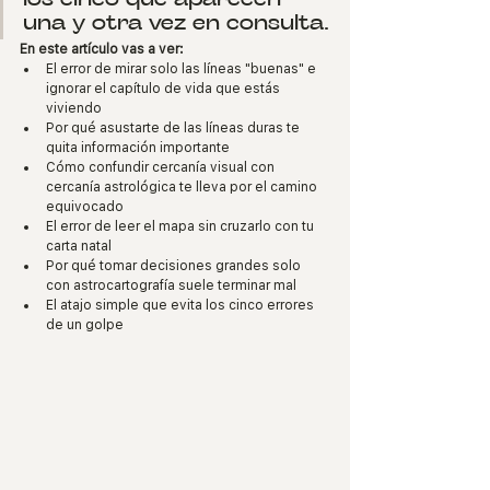
una y otra vez en consulta.
En este artículo vas a ver:
El error de mirar solo las líneas "buenas" e 
ignorar el capítulo de vida que estás 
viviendo
Por qué asustarte de las líneas duras te 
quita información importante
Cómo confundir cercanía visual con 
cercanía astrológica te lleva por el camino 
equivocado
El error de leer el mapa sin cruzarlo con tu 
carta natal
Por qué tomar decisiones grandes solo 
con astrocartografía suele terminar mal
El atajo simple que evita los cinco errores 
de un golpe