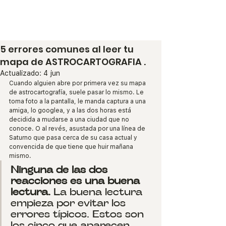
Espacio de Mafe
5 errores comunes al leer tu
mapa de ASTROCARTOGRAFIA .
Actualizado:
4 jun
Cuando alguien abre por primera vez su mapa 
de astrocartografía, suele pasar lo mismo. Le 
toma foto a la pantalla, le manda captura a una 
amiga, lo googlea, y a las dos horas está 
decidida a mudarse a una ciudad que no 
conoce. O al revés, asustada por una línea de 
Saturno que pasa cerca de su casa actual y 
convencida de que tiene que huir mañana 
mismo.
Ninguna de las dos 
reacciones es una buena 
lectura.
 La buena lectura 
empieza por evitar los 
errores típicos. Estos son 
los cinco que aparecen 