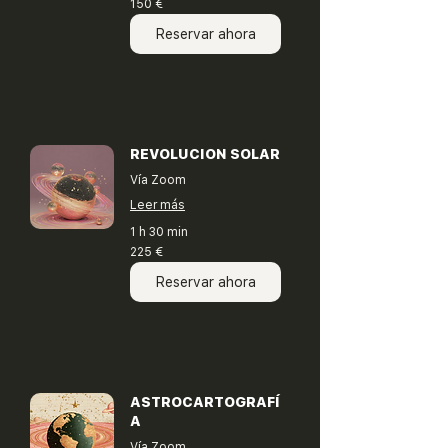
150 €
euros
Reservar ahora
REVOLUCION SOLAR
Vía Zoom
Leer más
1 h 30 min
225
225 €
euros
Reservar ahora
ASTROCARTOGRAFÍ
A
Vía Zoom