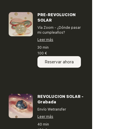
PRE-REVOLUCION
SOLAR
Vía Zoom - ¿Dónde pasar
mi cumpleaños?
Leer más
30 min
100
100 €
euros
Reservar ahora
REVOLUCION SOLAR -
Grabada
Envío Wetransfer
Leer más
40 min
150