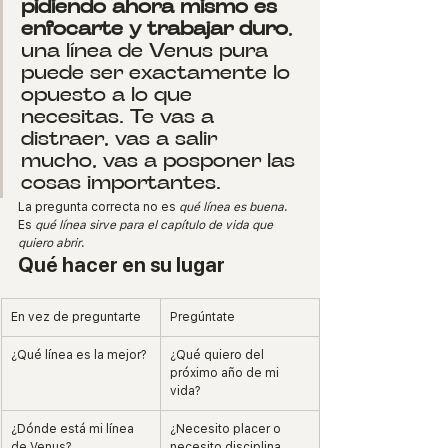
pidiendo ahora mismo es 
enfocarte y trabajar duro
, 
una línea de Venus pura 
puede ser exactamente lo 
opuesto a lo que 
necesitas. Te vas a 
distraer, vas a salir 
mucho, vas a posponer las 
cosas importantes.
La pregunta correcta no es 
qué línea es buena
. 
Es 
qué línea sirve para el capítulo de vida que 
quiero abrir
.
Qué hacer en su lugar
En vez de preguntarte
Pregúntate
¿Qué línea es la mejor?
¿Qué quiero del 
próximo año de mi 
vida?
¿Dónde está mi línea 
¿Necesito placer o 
de Venus?
necesito disciplina 