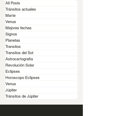
All Posts
Tránsitos actuales
Marte
Venus
Mejores fechas
ASTROCARTOGRAFIA y
ASTROCARTOG
Signos
astrología de
para el amor:
Planetas
Transitos
relocación: en qué se
se activa tu z
Transitos del Sol
parecen y en qué no
vínculos
Astrocartografia
Revolución Solar
Eclipses
Horoscopo Eclipses
Venus
Júpiter
Tránsitos de Júpiter